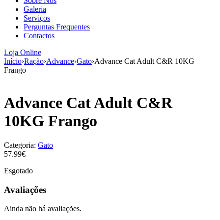
Sobre Nós
aumenta a
Galeria
probabilidade
Serviços
de ver
Perguntas Frequentes
conteúdo e
Contactos
ofertas
personalizados.
Loja Online
Início
›
Ração
›
Advance
›
Gato
›
Advance Cat Adult C&R 10KG
Frango
Advance Cat Adult C&R
10KG Frango
Categoria:
Gato
57.99€
Esgotado
Avaliações
Ainda não há avaliações.