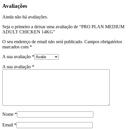
MEDIUM
Avaliações
ADULT
CHICKEN
Ainda não há avaliações.
14KG
Seja o primeiro a deixar uma avaliação de “PRO PLAN MEDIUM
ADULT CHICKEN 14KG”
O seu endereço de email não será publicado.
Campos obrigatórios
marcados com
*
A sua avaliação
*
A sua avaliação
*
Nome
*
Email
*