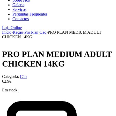
Sobre Nós
aumenta a
Galeria
probabilidade
Serviços
de ver
Perguntas Frequentes
conteúdo e
Contactos
ofertas
personalizados.
Loja Online
Início
›
Ração
›
Pro Plan
›
Cão
›
PRO PLAN MEDIUM ADULT
CHICKEN 14KG
PRO PLAN MEDIUM ADULT
CHICKEN 14KG
Categoria:
Cão
62.9€
Em stock