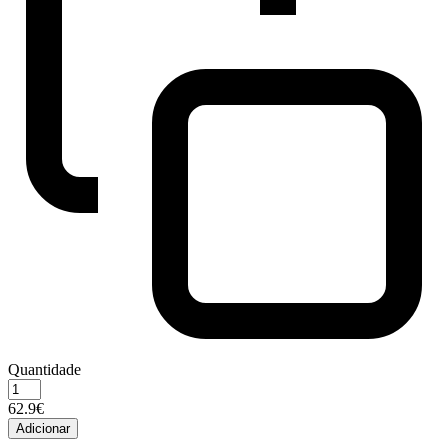
Quantidade
Quantidade
de
62.9€
PRO
Adicionar
PLAN