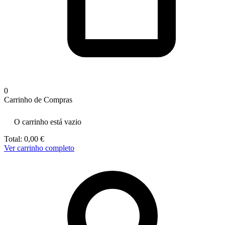
Necessário
Esses cookies
não são
opcionais.
Eles são
necessários
para o
funcionamento
do site.
0
Carrinho de Compras
Estatísticos
O carrinho está vazio
Para que
possamos
Total:
0,00
€
melhorar a
Ver carrinho completo
funcionalidade
e a estrutura
do site, com
base em como
ele é utilizado.
Experiência