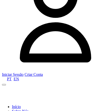
Para que nosso
site funcione
da melhor
forma possível
durante sua
visita,
precisamos de
cookies. Se
você recusar
esses cookies,
algumas
funcionalidades
do site ficarão
indisponíveis.
Iniciar Sessão
Criar Conta
Marketing
PT
EN
Ao
compartilhar
Informamos que por motivos de gestão de recursos humanos, os nossos
seus interesses
serviços de urgência se encontram temporariamente encerrados das 22h às
e
10h. Agradecemos a compreensão.
comportamento
enquanto visita
Início
nosso site, você