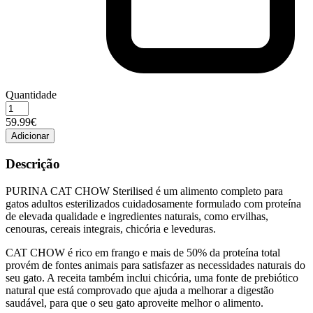
Quantidade
Quantidade
de
59.99€
CAT
Adicionar
CHOW
ESTERILIZADO
Descrição
15KG
PURINA CAT CHOW Sterilised é um alimento completo para
gatos adultos esterilizados cuidadosamente formulado com proteína
de elevada qualidade e ingredientes naturais, como ervilhas,
cenouras, cereais integrais, chicória e leveduras.
CAT CHOW é rico em frango e mais de 50% da proteína total
provém de fontes animais para satisfazer as necessidades naturais do
seu gato. A receita também inclui chicória, uma fonte de prebiótico
natural que está comprovado que ajuda a melhorar a digestão
saudável, para que o seu gato aproveite melhor o alimento.