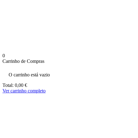
aumenta a
probabilidade
de ver
conteúdo e
ofertas
personalizados.
0
Carrinho de Compras
O carrinho está vazio
Total:
0,00
€
Ver carrinho completo