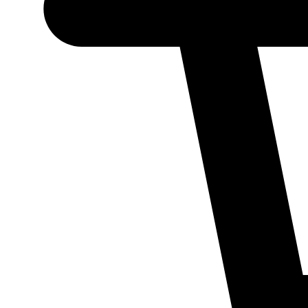
Necessário
Esses cookies
não são
opcionais.
Eles são
necessários
para o
funcionamento
do site.
Estatísticos
Para que
possamos
melhorar a
funcionalidade
e a estrutura
do site, com
base em como
ele é utilizado.
Experiência