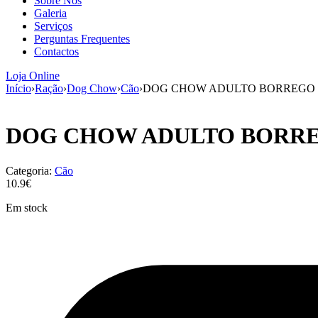
Sobre Nós
Galeria
Serviços
Perguntas Frequentes
Contactos
Loja Online
Início
›
Ração
›
Dog Chow
›
Cão
›
DOG CHOW ADULTO BORREGO 
DOG CHOW ADULTO BORRE
Categoria:
Cão
10.9€
Em stock