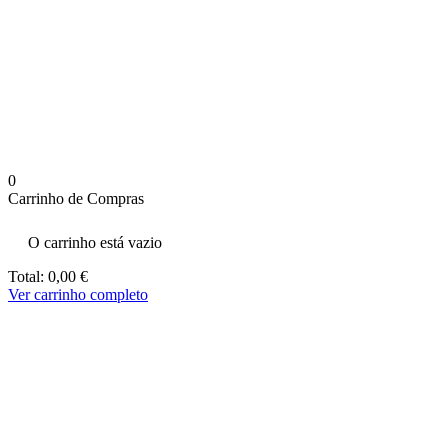
aumenta a
probabilidade
de ver
conteúdo e
ofertas
personalizados.
0
Carrinho de Compras
O carrinho está vazio
Total:
0,00
€
Ver carrinho completo