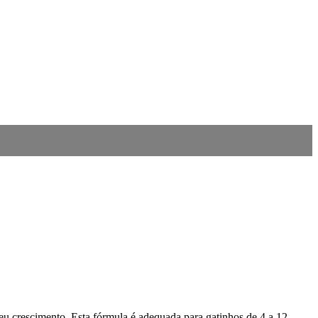
u crescimento. Esta fórmula é adequada para gatinhos de 4 a 12