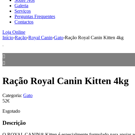
Sobre Nós
Galeria
Serviços
Perguntas Frequentes
Contactos
Loja Online
Início
›
Ração
›
Royal Canin
›
Gato
›
Ração Royal Canin Kitten 4kg
Ração Royal Canin Kitten 4kg
Categoria:
Gato
52€
Esgotado
Descrição
O ROYAL CANIN® Kitten é especialmente formulado para apoiar as nec