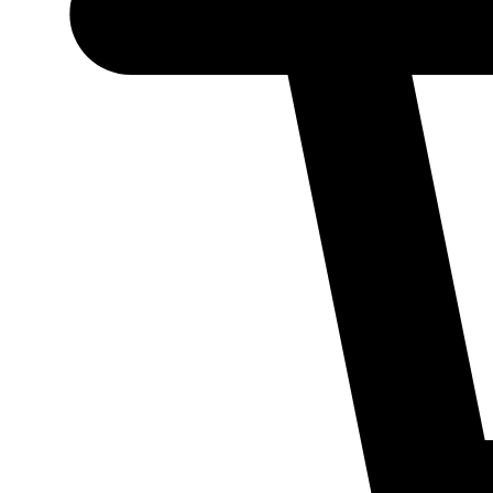
Necessário
Esses cookies
não são
opcionais.
Eles são
necessários
para o
funcionamento
do site.
Estatísticos
Para que
possamos
melhorar a
funcionalidade
e a estrutura
do site, com
base em como
ele é utilizado.
Experiência