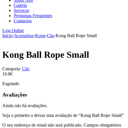
Sobre Nós
aumenta a
Galeria
probabilidade
Serviços
de ver
Perguntas Frequentes
conteúdo e
Contactos
ofertas
personalizados.
Loja Online
Início
›
Acessórios
›
Kong
›
Cão
›
Kong Ball Rope Small
Kong Ball Rope Small
Categoria:
Cão
10.8€
Esgotado
Avaliações
Ainda não há avaliações.
Seja o primeiro a deixar uma avaliação de “Kong Ball Rope Small”
O seu endereço de email não será publicado.
Campos obrigatórios