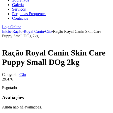
Sobre Nós
aumenta a
Galeria
probabilidade
Serviços
de ver
Perguntas Frequentes
conteúdo e
Contactos
ofertas
personalizados.
Loja Online
Início
›
Ração
›
Royal Canin
›
Cão
›
Ração Royal Canin Skin Care
Puppy Small DOg 2kg
Ração Royal Canin Skin Care
Puppy Small DOg 2kg
Categoria:
Cão
29.47€
Esgotado
Avaliações
Ainda não há avaliações.