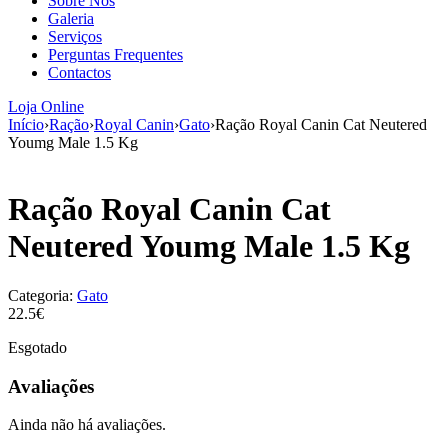
Sobre Nós
aumenta a
Galeria
probabilidade
Serviços
de ver
Perguntas Frequentes
conteúdo e
Contactos
ofertas
personalizados.
Loja Online
Início
›
Ração
›
Royal Canin
›
Gato
›
Ração Royal Canin Cat Neutered
Youmg Male 1.5 Kg
Ração Royal Canin Cat
Neutered Youmg Male 1.5 Kg
Categoria:
Gato
22.5€
Esgotado
Avaliações
Ainda não há avaliações.