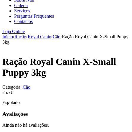
Sobre Nós
aumenta a
Galeria
probabilidade
Serviços
de ver
Perguntas Frequentes
conteúdo e
Contactos
ofertas
personalizados.
Loja Online
Início
›
Ração
›
Royal Canin
›
Cão
›
Ração Royal Canin X-Small Puppy
3kg
Ração Royal Canin X-Small
Puppy 3kg
Categoria:
Cão
25.7€
Esgotado
Avaliações
Ainda não há avaliações.