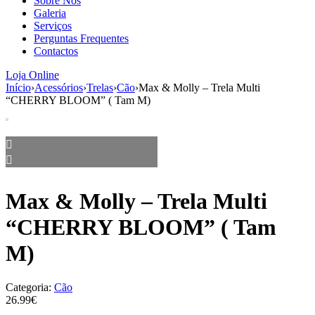
Sobre Nós
aumenta a
Galeria
probabilidade
Serviços
de ver
Perguntas Frequentes
conteúdo e
Contactos
ofertas
personalizados.
Loja Online
Início
›
Acessórios
›
Trelas
›
Cão
›
Max & Molly – Trela Multi
“CHERRY BLOOM” ( Tam M)
Max & Molly – Trela Multi
“CHERRY BLOOM” ( Tam
M)
Categoria:
Cão
26.99€