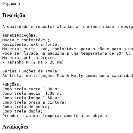
Esgotado
Descrição
A qualidade e robustez aliadas à funcionalidade e desig
ESPECIFICAÇÕES:

Macia e confortável;

Resistente, extra-forte;

Material muito leve, confortável para o cão e para o do
Pode ser lavada na máquina a uma temperatura de 30° C;

Material anti-alérgico.

- Tamanho M (2 mt x 20 mm)

Várias Funções da Trela:

As trelas multifunções Max & Molly combinam a capacidad
FUNÇÕES:

Como trela curta 1,00 m;

Como trela média  1,30 m;

Como trela longa 1,60 m;

Como trela presa à cintura;

Como trela de ombro;

Como trela dupla;

Prender o animal temporáriamente a um objeto.
Avaliações