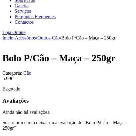
Sobre Nós
aumenta a
Galeria
probabilidade
Serviços
de ver
Perguntas Frequentes
conteúdo e
Contactos
ofertas
personalizados.
Loja Online
Início
›
Acessórios
›
Outros
›
Cão
›
Bolo P/Cão – Maça – 250gr
Bolo P/Cão – Maça – 250gr
Categoria:
Cão
5.99€
Esgotado
Avaliações
Ainda não há avaliações.
Seja o primeiro a deixar uma avaliação de “Bolo P/Cão – Maça –
250gr”