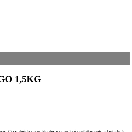
GO 1,5KG
as. O conteúdo de nutrientes e energia é perfeitamente adaptado às