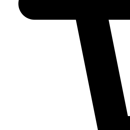
Necessário
Esses cookies
não são
opcionais.
Eles são
necessários
para o
funcionamento
do site.
Estatísticos
Para que
possamos
melhorar a
funcionalidade
e a estrutura
do site, com
base em como
ele é utilizado.
Experiência