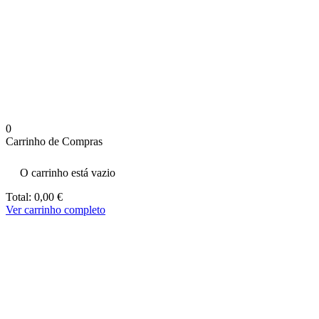
aumenta a
probabilidade
de ver
conteúdo e
ofertas
personalizados.
0
Carrinho de Compras
O carrinho está vazio
Total:
0,00
€
Ver carrinho completo