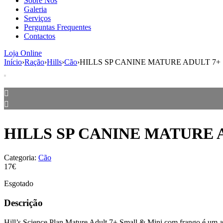
Sobre Nós
Galeria
Serviços
Perguntas Frequentes
Contactos
Loja Online
Início
›
Ração
›
Hills
›
Cão
›
HILLS SP CANINE MATURE ADULT 7+
HILLS SP CANINE MATURE 
Categoria:
Cão
17€
Esgotado
Descrição
Hill’s Science Plan Mature Adult 7+ Small & Mini com frango é um ali