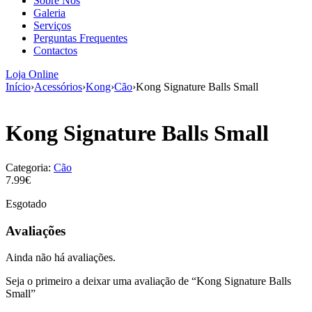
Sobre Nós
aumenta a
Galeria
probabilidade
Serviços
de ver
Perguntas Frequentes
conteúdo e
Contactos
ofertas
personalizados.
Loja Online
Início
›
Acessórios
›
Kong
›
Cão
›
Kong Signature Balls Small
Kong Signature Balls Small
Categoria:
Cão
7.99€
Esgotado
Avaliações
Ainda não há avaliações.
Seja o primeiro a deixar uma avaliação de “Kong Signature Balls
Small”