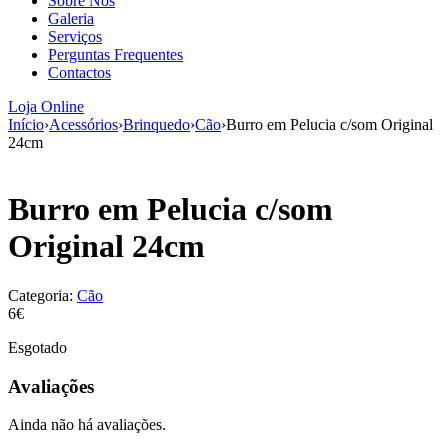
Sobre Nós
aumenta a
Galeria
probabilidade
Serviços
de ver
Perguntas Frequentes
conteúdo e
Contactos
ofertas
personalizados.
Loja Online
Início
›
Acessórios
›
Brinquedo
›
Cão
›
Burro em Pelucia c/som Original
24cm
Burro em Pelucia c/som
Original 24cm
Categoria:
Cão
6€
Esgotado
Avaliações
Ainda não há avaliações.